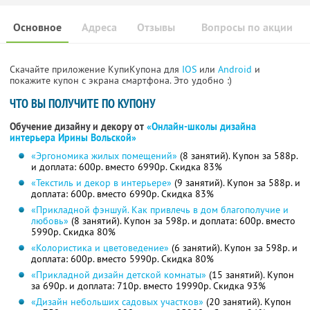
Основное
Адреса
Отзывы
Вопросы по акции
Скачайте приложение КупиКупона для
IOS
или
Android
и
покажите купон с экрана смартфона. Это удобно :)
ЧТО ВЫ ПОЛУЧИТЕ ПО КУПОНУ
Обучение дизайну и декору от
«Онлайн-школы дизайна
интерьера Ирины Вольской»
«Эргономика жилых помещений»
(8 занятий). Купон за 588р.
и доплата: 600р. вместо 6990р. Скидка 83%
«Текстиль и декор в интерьере»
(9 занятий). Купон за 588р. и
доплата: 600р. вместо 6990р. Скидка 83%
«Прикладной фэншуй. Как привлечь в дом благополучие и
любовь»
(8 занятий). Купон за 598р. и доплата: 600р. вместо
5990р. Скидка 80%
«Колористика и цветоведение»
(6 занятий). Купон за 598р. и
доплата: 600р. вместо 5990р. Скидка 80%
«Прикладной дизайн детской комнаты»
(15 занятий). Купон
за 690р. и доплата: 710р. вместо 19990р. Скидка 93%
«Дизайн небольших садовых участков»
(20 занятий). Купон