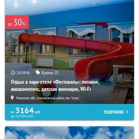
30
%
до
18:34:44
Купили:
25
Отдых в парк-отеле «Фестиваль»: питание,
аквакомплекс, детская анимация, Wi-Fi
Рязанская обл., Клепиковский район, пос. Чулис
3164
ПОДРОБНЕЕ
от
руб.
до
107880
руб.