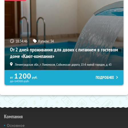
18:34:44
Купили:
34
От 2 дней проживания для двоих с питанием в гостевом
доме «Кают-компания»
Ленинградская обл., г. Ломоносов, Сойкинская дорога, 15-й жилой городок, д. 43
1200
ПОДРОБНЕЕ
от
руб.
до
14900
руб.
Компания
Основное