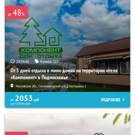
48
%
до
18:34:44
Купили:
117
От 3 дней отдыха в мини-домах на территории отеля
«Компонент» в Подмосковье
Московская обл., Солнечногорский р-н, д. Колтышево, 1
2053
ПОДРОБНЕЕ
от
руб.
до
67400
руб.