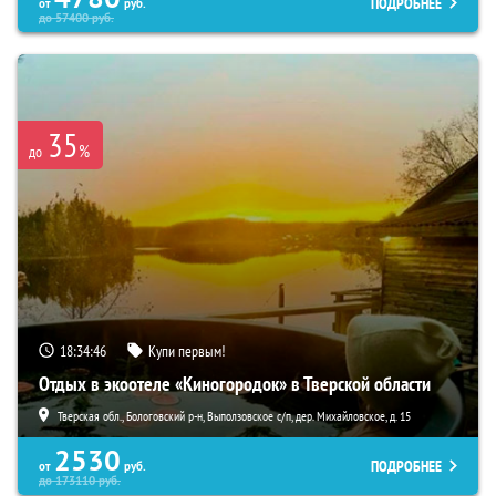
ПОДРОБНЕЕ
от
руб.
до
57400
руб.
35
%
до
18:34:44
Купи первым!
Отдых в экоотеле «Киногородок» в Тверской области
Тверская обл., Бологовский р-н, Выползовское с/п, дер. Михайловское, д. 15
2530
ПОДРОБНЕЕ
от
руб.
до
173110
руб.