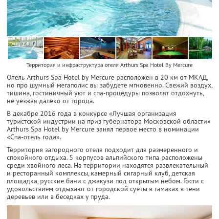
Территория и инфраструктура отеля Arthurs Spa Hotel By Mercure
Отель Arthurs Spa Hotel by Mercure расположен в 20 км от МКАД,
но про шумный мегаполис вы забудете мгновенно. Свежий воздух,
тишина, гостиничный уют и спа-процедуры позволят отдохнуть,
не уезжая далеко от города.
В декабре 2016 года в конкурсе «Лучшая организация
туристской индустрии на приз губернатора Московской области»
Arthurs Spa Hotel by Mercure занял первое место в номинации
«Спа-отель года».
Территория загородного отеля подходит для размеренного и
спокойного отдыха. 5 корпусов альпийского типа расположены
среди хвойного леса. На территории находятся развлекательный
и ресторанный комплексы, камерный сигарный клуб, детская
площадка, русские бани с джакузи под открытым небом. Гости с
удовольствием отдыхают от городской суеты в гамаках в тени
деревьев или в беседках у пруда.