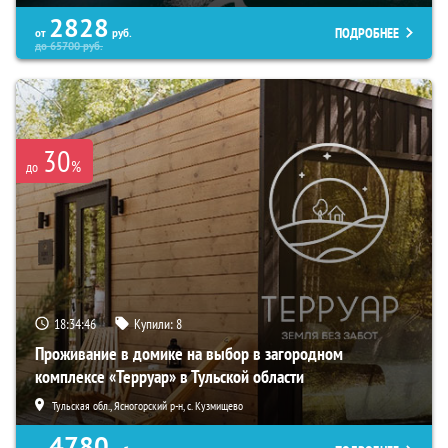
2828
ПОДРОБНЕЕ
от
руб.
до
65700
руб.
30
%
до
18:34:44
Купили:
8
Проживание в домике на выбор в загородном
комплексе «Терруар» в Тульской области
Тульская обл., Ясногорский р-н, с. Кузмищево
4780