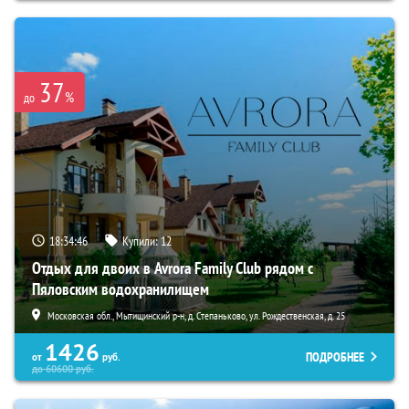
37
%
до
18:34:44
Купили:
12
Отдых для двоих в Avrora Family Club рядом с
Пяловским водохранилищем
Московская обл., Мытищинский р-н, д. Степаньково, ул. Рождественская, д. 25
1426
ПОДРОБНЕЕ
от
руб.
до
60600
руб.