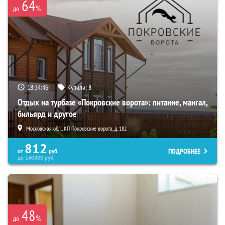
64
%
до
18:34:44
Купили:
8
Отдых на турбазе «Покровские ворота»: питание, мангал,
бильярд и другое
Московская обл., КП Покровские ворота, д. 182
812
ПОДРОБНЕЕ
от
руб.
до
140800
руб.
48
%
до