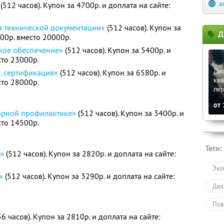
a
(512 часов). Купон за 4700р. и доплата на сайте:
а технической документации»
(512 часов). Купон за
Д
700р. вместо 20000р.
кое обеспечение»
(512 часов). Купон за 5400р. и
сто 23000р.
Ди
я, сертификация»
(512 часов). Купон за 6580р. и
кв
сто 28000р.
пе
от
арной профилактике»
(512 часов). Купон за 3400р. и
сто 14500р.
Теги:
а»
(512 часов). Купон за 2820р. и доплата на сайте:
Эко
»
(512 часов). Купон за 3290р. и доплата на сайте:
Диз
Пов
6 часов). Купон за 2810р. и доплата на сайте:
Онл