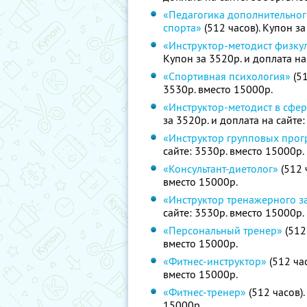
«Педагогика дополнительног
спорта»
(512 часов). Купон за
«Инструктор-методист физку
Купон за 3520р. и доплата на
«Спортивная психология»
(51
3530р. вместо 15000р.
«Инструктор-методист в сфер
за 3520р. и доплата на сайте
«Инструктор групповых про
сайте: 3530р. вместо 15000р.
«Консультант-диетолог»
(512 
вместо 15000р.
«Инструктор тренажерного з
сайте: 3530р. вместо 15000р.
«Персональный тренер»
(512
вместо 15000р.
«Фитнес-инструктор»
(512 час
вместо 15000р.
«Фитнес-тренер»
(512 часов).
15000р.