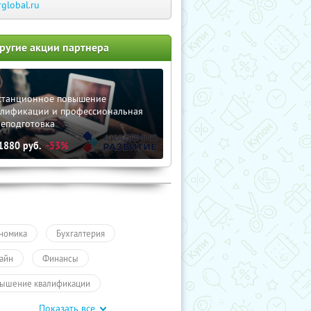
rglobal.ru
ругие акции партнера
станционное повышение
алификации и профессиональная
реподготовка
1880
руб.
-53%
номика
Бухгалтерия
айн
Финансы
ышение квалификации
Показать все
айн-курсы
Обучение