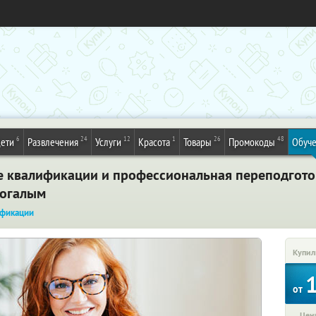
6
24
12
1
26
48
ети
Развлечения
Услуги
Красота
Товары
Промокоды
Обуч
 квалификации и профессиональная переподгото
Когалым
фикации
Купил
от
Цена