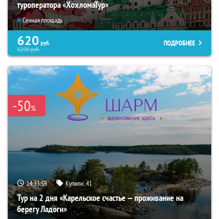
туроператора «ХохломаТур»
Сенная площадь
620
ПОДРОБНЕЕ
руб.
6290
руб.
-50
%
14:33:57
Купили:
41
Тур на 2 дня «Карельское счастье — проживание на
берегу Ладоги»