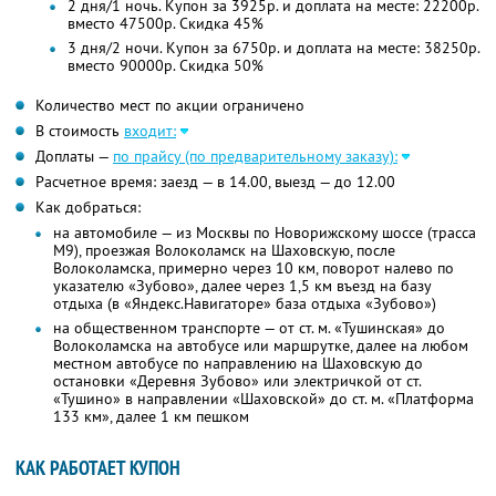
2 дня/1 ночь. Купон за 3925р. и доплата на месте: 22200р.
вместо 47500р.
Скидка 45%
3 дня/2 ночи. Купон за 6750р. и доплата на месте: 38250р.
вместо 90000р.
Скидка 50%
Количество мест по акции ограничено
В стоимость
входит:
Доплаты —
по прайсу (по предварительному заказу):
Расчетное время: заезд — в 14.00, выезд — до 12.00
Как добраться:
на автомобиле — из Москвы по Новорижскому шоссе (трасса
М9), проезжая Волоколамск на Шаховскую, после
Волоколамска, примерно через 10 км, поворот налево по
указателю «Зубово», далее через 1,5 км въезд на базу
отдыха (в «Яндекс.Навигаторе» база отдыха «Зубово»)
на общественном транспорте — от ст. м. «Тушинская» до
Волоколамска на автобусе или маршрутке, далее на любом
местном автобусе по направлению на Шаховскую до
остановки «Деревня Зубово» или электричкой от ст.
«Тушино» в направлении «Шаховской» до ст. м. «Платформа
133 км», далее 1 км пешком
КАК РАБОТАЕТ КУПОН