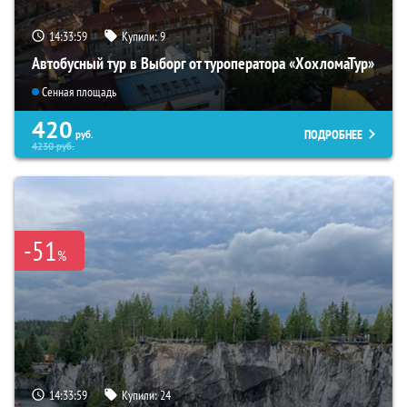
14:33:57
Купили:
9
Автобусный тур в Выборг от туроператора «ХохломаТур»
Сенная площадь
420
ПОДРОБНЕЕ
руб.
4230
руб.
-51
%
14:33:57
Купили:
24