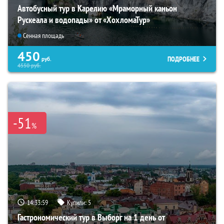
Автобусный тур в Карелию «Мраморный каньон
Рускеала и водопады» от «ХохломаТур»
Сенная площадь
450
ПОДРОБНЕЕ
руб.
4550
руб.
-51
%
14:33:57
Купили:
5
Гастрономический тур в Выборг на 1 день от