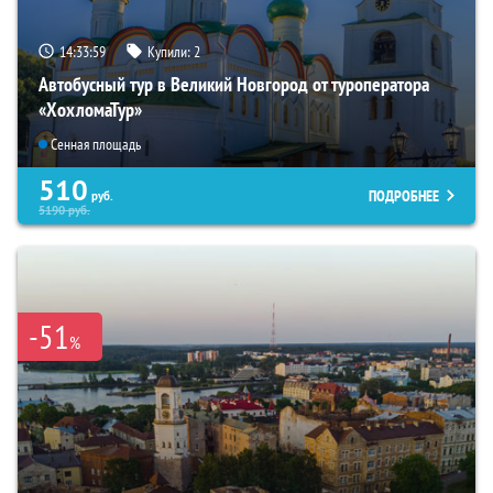
14:33:57
Купили:
2
Автобусный тур в Великий Новгород от туроператора
«ХохломаТур»
Сенная площадь
510
ПОДРОБНЕЕ
руб.
5190
руб.
-51
%