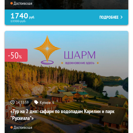
Достоевская
1740
ПОДРОБНЕЕ
руб.
13900
руб.
-50
%
14:33:57
Купили:
6
«Тур на 2 дня: сафари по водопадам Карелии и парк
“Рускеала"»
Достоевская