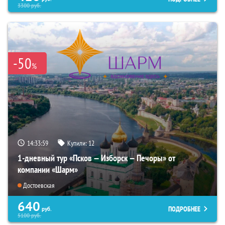
3300
руб.
-50
%
14:33:57
Купили:
12
1-дневный тур «Псков — Изборск — Печоры» от
компании «Шарм»
Достоевская
640
ПОДРОБНЕЕ
руб.
5100
руб.