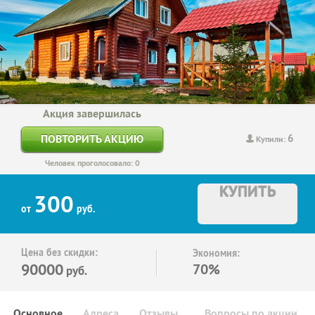
Акция завершилась
6
ПОВТОРИТЬ АКЦИЮ
Купили:
Человек проголосовало: 0
КУПИТЬ
300
от
руб.
Цена без скидки:
Экономия:
90000
70%
руб.
Основное
Адреса
Отзывы
Вопросы по акции