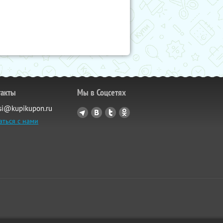
такты
Мы в Соцсетях
si@kupikupon.ru
аться с нами