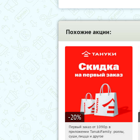
Похожие акции:
-20
%
Первый заказ от 1090р. в
10:32:00
Получили:
256
приложении TanukiFamily: роллы,
Россия
суши, пицца и другое