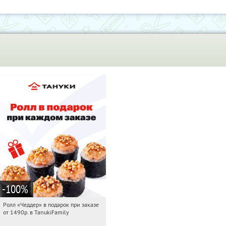
-100
%
Ролл «Чеддер» в подарок при заказе
10:32:00
Получили:
108
от 1490р. в TanukiFamily
Россия