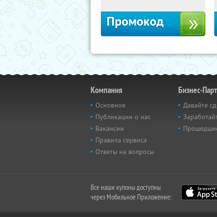
Промокод
Компания
Бизнес-Пар
Основное
Давайте сд
Публикации о нас
Заработайт
Вакансии
Прошедши
Правила сервиса
Ответы на вопросы
Все наши купоны доступны
через Мобильное Приложение: