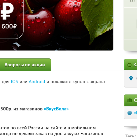
∞
Вопросы по акции
К
а для
IOS
или
Android
и покажите купон с экрана
О
1500р. из магазинов
«ВкусВилл»
v
нтов по всей России на сайте и в мобильном
огда не делали заказ на доставку из магазинов
Теги: