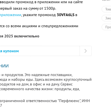
е вводили промокод в приложении или на сайте
ервый заказ на сумму от 1500р.
Тов
 приложении
, укажите промокод
30VFA6LS
в
Зак
тся со всеми акциями и спецпредложениями
Про
бря 2025 включительно
ся купоном
НИИ
 и продуктов. Это надежные поставщики,
люда и наборы еды. Здесь возможен круглосуточный
родуктов на дом, в офис и на дачу. Сервис
овременного качества жизни: продукты, еда,
 ограниченной ответственностью "Перфлюенс",
ИНН
57