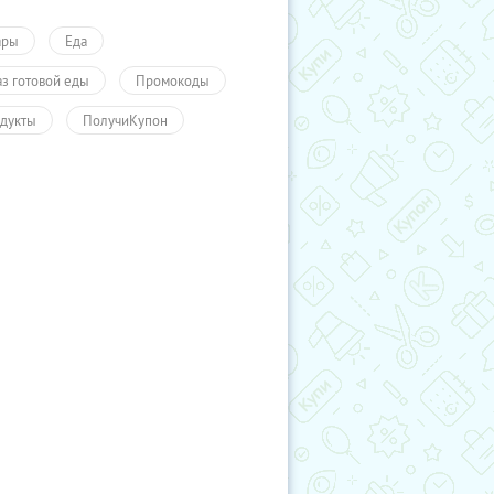
ары
Еда
аз готовой еды
Промокоды
дукты
ПолучиКупон