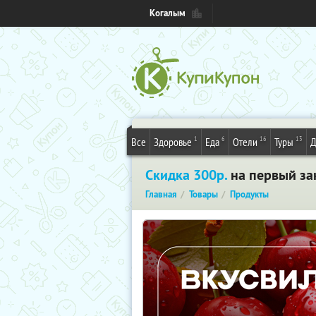
Когалым
1
6
16
13
Все
Здоровье
Еда
Отели
Туры
Д
Скидка 300р.
на первый зак
Главная
Товары
Продукты