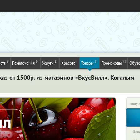
6
24
12
1
25
48
ети
Развлечения
Услуги
Красота
Товары
Промокоды
Обуч
аз от 1500р. из магазинов «ВкусВилл». Когалым
Получ
Цена