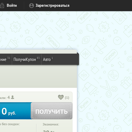
Войти
Зарегистрироваться
31
83
1
ение
ПолучиКупон
Авто
4
(1)
или:
0
ПОЛУЧИТЬ
руб.
 без скидки:
Экономия: