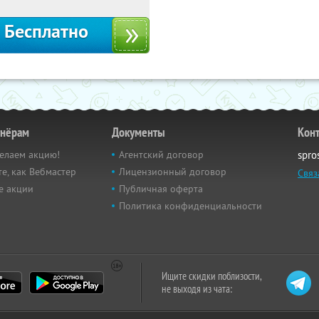
Бесплатно
тнёрам
Документы
Кон
елаем акцию!
Агентский договор
spro
е, как Вебмастер
Лицензионный договор
Связ
е акции
Публичная оферта
Политика конфиденциальности
Ищите скидки поблизости,
не выходя из чата: