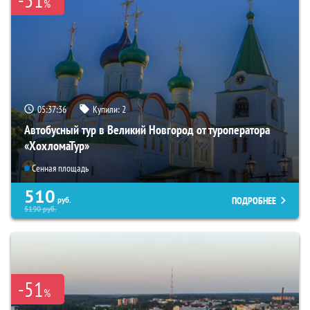
%
05:37:34
Купили:
2
Автобусный тур в Великий Новгород от туроператора
«ХохломаТур»
Сенная площадь
510
ПОДРОБНЕЕ
руб.
5190
руб.
-51
%