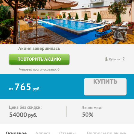
Акция завершилась
2
ПОВТОРИТЬ АКЦИЮ
Купили:
Человек проголосовало: 0
КУПИТЬ
765
от
руб.
Цена без скидки:
Экономия:
54000
50%
руб.
Основное
Адреса
Отзывы
Вопросы по акции