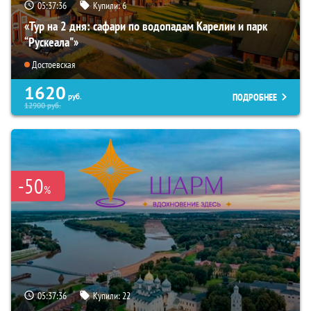
05:37:34
Купили:
6
«Тур на 2 дня: сафари по водопадам Карелии и парк
“Рускеала"»
Достоевская
1620
ПОДРОБНЕЕ
руб.
12900
руб.
-50
%
05:37:34
Купили:
22