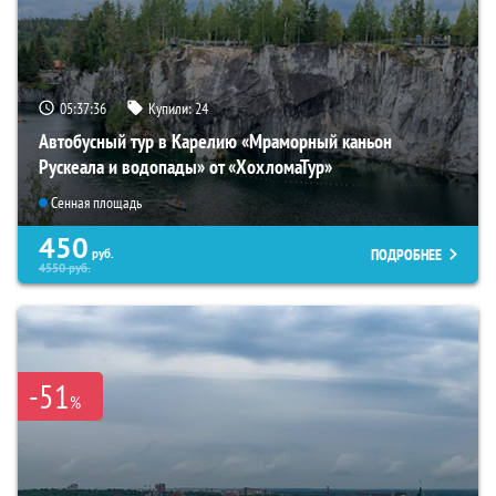
05:37:34
Купили:
24
Автобусный тур в Карелию «Мраморный каньон
Рускеала и водопады» от «ХохломаТур»
Сенная площадь
450
ПОДРОБНЕЕ
руб.
4550
руб.
-51
%