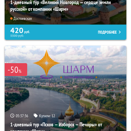
1-дневный тур «Великий Новгород — сердце земли
русской» от компании «Шарм»
Достоевская
420
ПОДРОБНЕЕ
руб.
3300
руб.
-50
%
05:37:34
Купили:
12
1-дневный тур «Псков — Изборск — Печоры» от