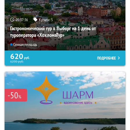
05:37:34
Купили:
5
Гастрономический тур в Выборг на 1 день от
туроператора «ХохломаТур»
Сенная площадь
620
ПОДРОБНЕЕ
руб.
6290
руб.
-50
%