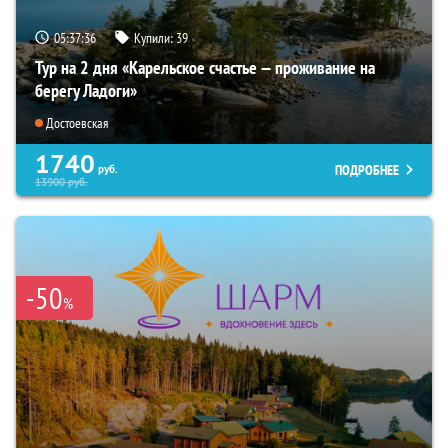
05:37:34
Купили:
39
Тур на 2 дня «Карельское счастье — проживание на
берегу Ладоги»
Достоевская
1740
ПОДРОБНЕЕ
руб.
13900
руб.
-50
%