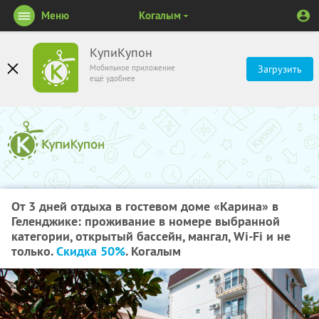
Меню
Когалым
КупиКупон
Мобильное приложение
Загрузить
ещё удобнее
От 3 дней отдыха в гостевом доме «Карина» в
Геленджике: проживание в номере выбранной
категории, открытый бассейн, мангал, Wi-Fi и не
только.
Скидка 50%
. Когалым