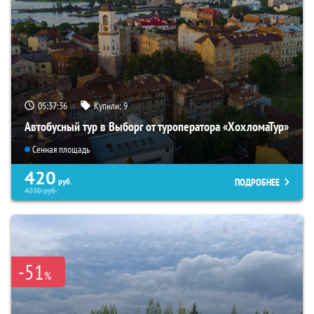
05:37:34
Купили:
9
Автобусный тур в Выборг от туроператора «ХохломаТур»
Сенная площадь
420
ПОДРОБНЕЕ
руб.
4230
руб.
-51
%