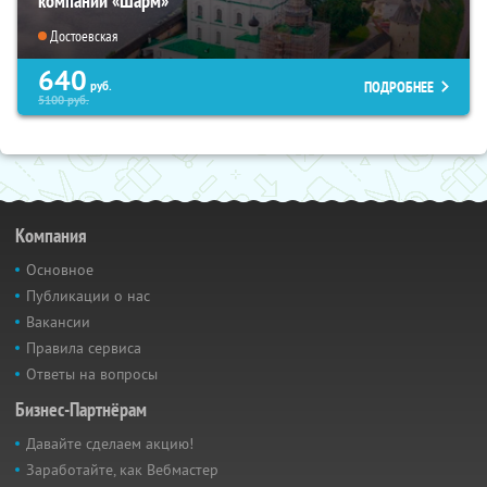
компании «Шарм»
Достоевская
640
ПОДРОБНЕЕ
руб.
5100
руб.
Компания
Основное
Публикации о нас
Вакансии
Правила сервиса
Ответы на вопросы
Бизнес-Партнёрам
Давайте сделаем акцию!
Заработайте, как Вебмастер