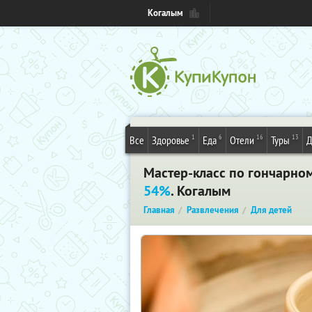
Когалым
1
6
16
13
Все
Здоровье
Еда
Отели
Туры
Д
Мастер-класс по гончарном
54%
. Когалым
Главная
Развлечения
Для детей