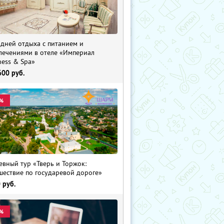
 дней отдыха с питанием и
лечениями в отеле «Империал
ness & Spa»
600
руб.
%
евный тур «Тверь и Торжок:
шествие по государевой дороге»
0
руб.
%