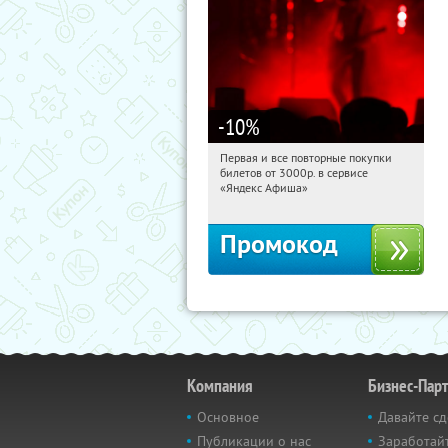
-10
%
Первая и все повторные покупки
10:14:00
Получили:
155
билетов от 3000р. в сервисе
Россия
«Яндекс Афиша»
Промокод
Компания
Бизнес-Пар
Основное
Давайте сд
Публикации о нас
Заработайт