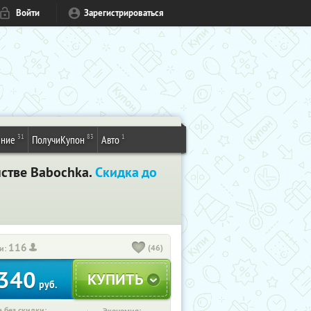
Войти
Зарегистрироваться
31
83
1
ение
ПолучиКупон
Авто
нстве Babochka.
Скидка до
116
(46)
и:
340
руб.
 без скидки: