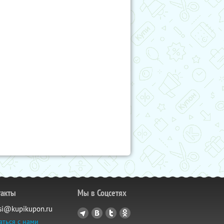
такты
Мы в Соцсетях
si@kupikupon.ru
аться с нами