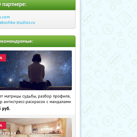
 партнере:
k.com
abochka-studios.ru
екомендуемые:
%
ет матрицы судьбы, разбор профиля,
р антистресс-раскрасок с мандалами
5
руб.
%