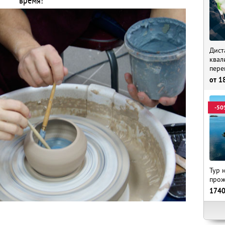
время!
Дист
квал
пере
от
1
-50
Тур 
прож
174