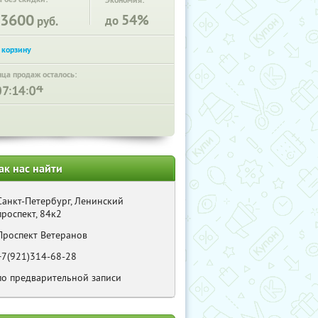
Экономия:
3600
54%
до
руб.
нца продаж осталось:
:
:
ак нас найти
Санкт-Петербург, Ленинский
проспект, 84к2
Проспект Ветеранов
+7(921)314-68-28
по предварительной записи