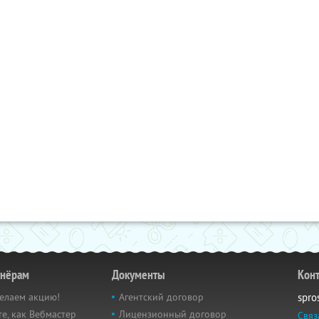
тнёрам
Документы
Кон
елаем акцию!
Агентский договор
spro
е, как Вебмастер
Лицензионный договор
Связ