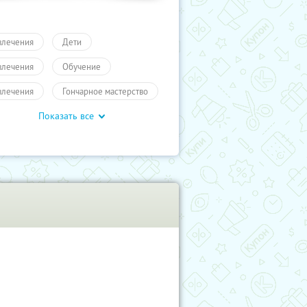
влечения
Дети
влечения
Обучение
влечения
Гончарное мастерство
Показать все
рческие курсы
Для детей
гое
Обучение
влечения