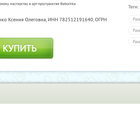
рному мастерству в арт-пространстве Babochka
Теги:
нко Ксения Олеговна,
ИНН 782512191640
, ОГРН
Раз
Раз
Раз
КУПИТЬ
Тво
Дру
Раз