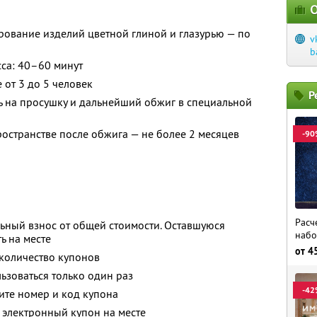
О
рование изделий цветной глиной и глазурью — по
v
b
са: 40–60 минут
 от 3 до 5 человек
Р
ь на просушку и дальнейший обжиг в специальной
ространстве после обжига — не более 2 месяцев
-90
Расч
ьный взнос от общей стоимости. Оставшуюся
набо
ь на месте
от
4
количество купонов
зоваться только один раз
-42
ите номер и код купона
 электронный купон на месте