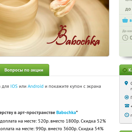
до
До ко
Вопросы по акции
К
а для
IOS
или
Android
и покажите купон с экрана
ерству в арт-пространстве
Babochka
*
 доплата на месте: 520р. вместо 1800р. Скидка 52%
доплата на месте: 990р. вместо 3600р. Скидка 54%