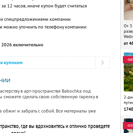
за 12 часов, иначе купон будет считаться
ими спецпредложениями компании
От 3
 можно уточнить по телефону компании:
разв
Well
от
4
а 2026 включительно
-50
ся купоном
НИИ
астерству в арт-пространстве Babochka под
ы сможете сделать свою собственную тарелку в
2-дн
путе
174
а обжиг и забрать с собой. Все материалы уже
транство, где вы вдохновитесь и отлично проведете
-53