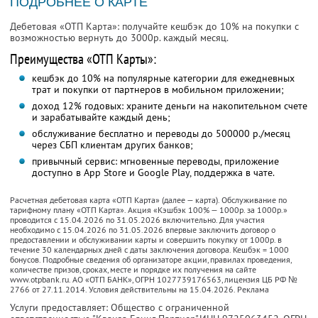
ПОДРОБНЕЕ О КАРТЕ
Дебетовая «ОТП Карта»: получайте кешбэк до 10% на покупки с
возможностью вернуть до 3000р. каждый месяц.
Преимущества «ОТП Карты»:
кешбэк до 10% на популярные категории для ежедневных
трат и покупки от партнеров в мобильном приложении;
доход 12% годовых: храните деньги на накопительном счете
и зарабатывайте каждый день;
обслуживание бесплатно и переводы до 500000 р./месяц
через СБП клиентам других банков;
привычный сервис: мгновенные переводы, приложение
доступно в App Store и Google Play, поддержка в чате.
Расчетная дебетовая карта «ОТП Карта» (далее — карта). Обслуживание по
тарифному плану «ОТП Карта». Акция «Кэшбэк 100% — 1000р. за 1000р.»
проводится с 15.04.2026 по 31.05.2026 включительно. Для участия
необходимо с 15.04.2026 по 31.05.2026 впервые заключить договор о
предоставлении и обслуживании карты и совершить покупку от 1000р. в
течение 30 календарных дней с даты заключения договора. Кешбэк = 1000
бонусов. Подробные сведения об организаторе акции, правилах проведения,
количестве призов, сроках, месте и порядке их получения на сайте
www.otpbank.ru. АО «ОТП БАНК», ОГРН 1027739176563, лицензия ЦБ РФ №
2766 от 27.11.2014. Условия действительны на 15.04.2026. Реклама
Услуги предоставляет: Общество с ограниченной