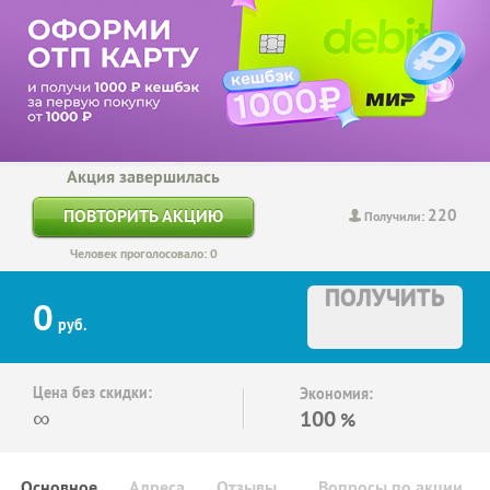
Акция завершилась
220
ПОВТОРИТЬ АКЦИЮ
Получили:
Человек проголосовало: 0
ПОЛУЧИТЬ
0
руб.
Цена без скидки:
Экономия:
∞
100
%
Основное
Адреса
Отзывы
Вопросы по акции