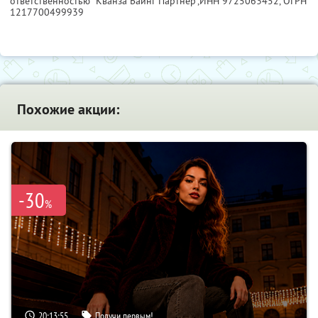
ответственностью "Кванза Баинг Партнер",
ИНН 9725063452
, ОГРН
1217700499939
Похожие акции:
-30
%
20:13:54
Получи первым!