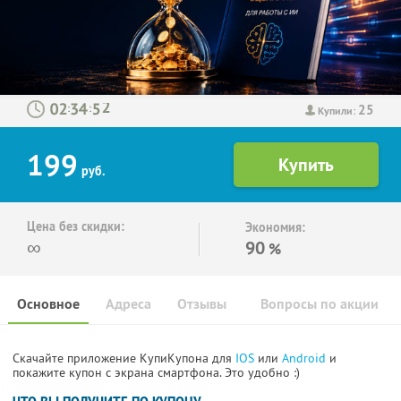
25
:
:
Купили:
199
руб.
Цена без скидки:
Экономия:
∞
90
%
Основное
Адреса
Отзывы
Вопросы по акции
Скачайте приложение КупиКупона для
IOS
или
Android
и
покажите купон с экрана смартфона. Это удобно :)