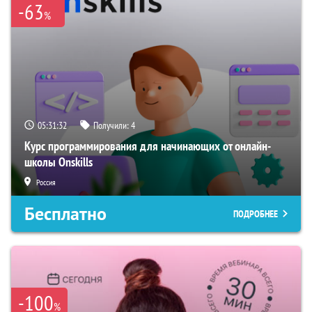
-63
%
05:31:32
Получили:
4
Курс программирования для начинающих от онлайн-
школы Onskills
Россия
Бесплатно
ПОДРОБНЕЕ
-100
%